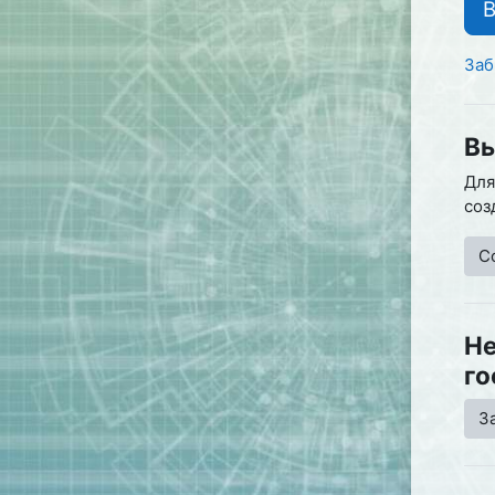
Заб
Вы
Для
соз
С
Не
го
З