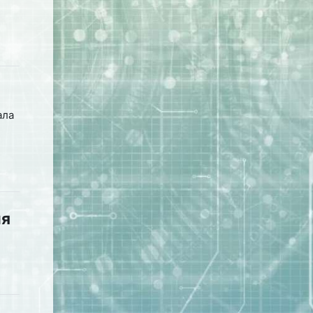
ала
ля